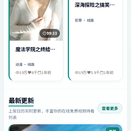
深海探险之搞笑日
常
犯罪
· 线路
99:33
魔法学院之终结序
幕
动漫
· 线路
19万
6千
1年前
19万
5.9千
1年前
最新更新
查看更多
上架日历实时更新，丰富你的在线免费视频待看
列表