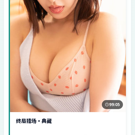
99:05
终局猎场·典藏