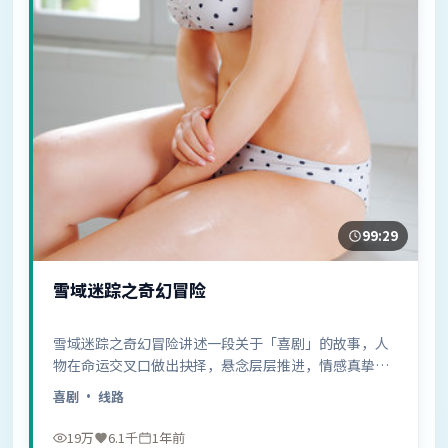
99:29
雪域迷踪之奇幻冒险
雪域迷踪之奇幻冒险讲述一段关于「喜剧」的故事，人
物在命运交叉口做出抉择，悬念层层推进，情感真挚动
人……
喜剧
· 线路
19万
6.1千
1年前