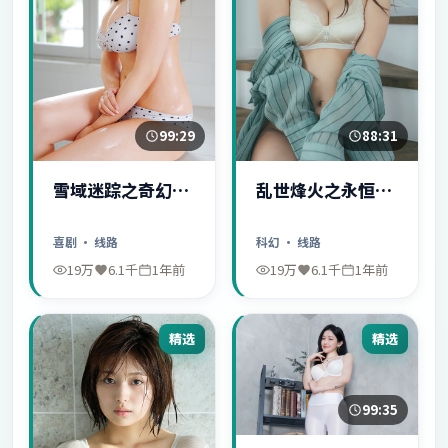
99:29
88:31
雪域迷踪之奇幻冒
乱世烽火之永恒爱
险
情
喜剧
· 线路
科幻
· 线路
19万
6.1千
1年前
19万
6.1千
1年前
精选
精选
99:35