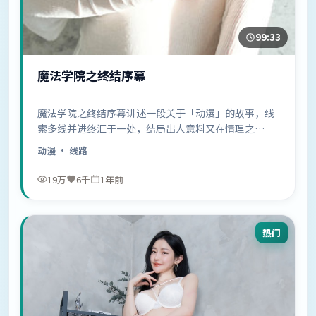
99:33
魔法学院之终结序幕
魔法学院之终结序幕讲述一段关于「动漫」的故事，线
索多线并进终汇于一处，结局出人意料又在情理之
中……
动漫
· 线路
19万
6千
1年前
热门