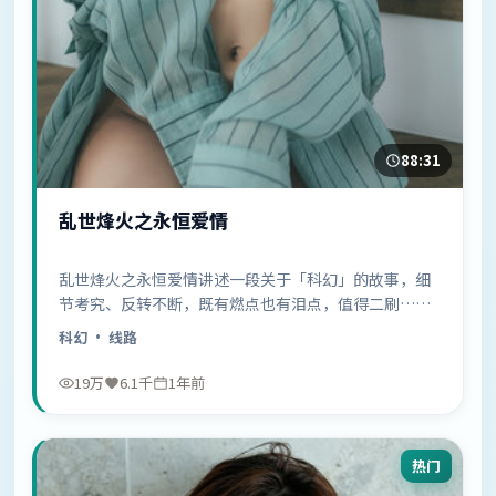
88:31
乱世烽火之永恒爱情
乱世烽火之永恒爱情讲述一段关于「科幻」的故事，细
节考究、反转不断，既有燃点也有泪点，值得二刷……
科幻
· 线路
19万
6.1千
1年前
热门