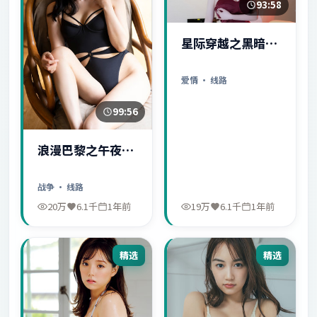
93:58
星际穿越之黑暗秘
密
爱情
· 线路
99:56
浪漫巴黎之午夜惊
魂
战争
· 线路
20万
6.1千
1年前
19万
6.1千
1年前
精选
精选