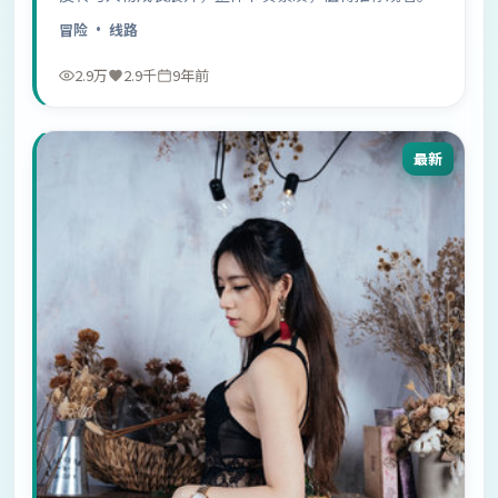
冒险
· 线路
2.9万
2.9千
9年前
最新