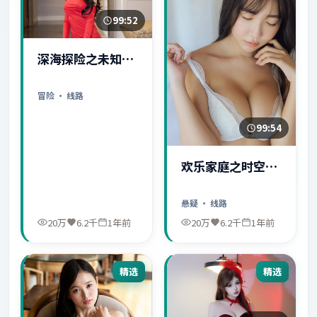
99:52
深海探险之未知世
界
冒险
· 线路
99:54
欢乐家庭之时空守
护者
悬疑
· 线路
20万
6.2千
1年前
20万
6.2千
1年前
精选
精选