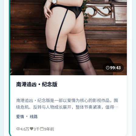
99:43
南港追凶·纪念版
南港追凶·纪念版是一部以爱情为核心的影视作品，围
绕危机、反转与人物成长展开，整体节奏紧凑，值得推
荐观看。
爱情
· 线路
4.6万
3千
9年前