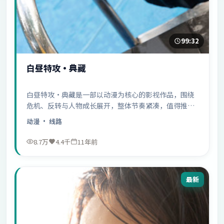
99:32
白昼特攻·典藏
白昼特攻·典藏是一部以动漫为核心的影视作品，围绕
危机、反转与人物成长展开，整体节奏紧凑，值得推荐
观看。
动漫
· 线路
8.7万
4.4千
11年前
最新